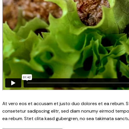
At vero eos et accusam et justo duo dolores et ea rebum. S
consetetur sadipscing elitr, sed diam nonumy eirmod tempor
ea rebum. Stet clita kasd gubergren, no sea takimata sanctu