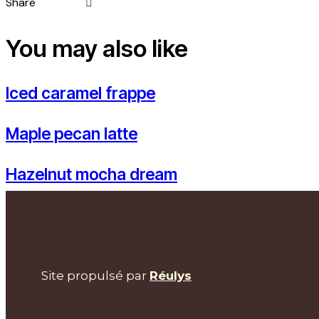
Share
You may also like
Iced caramel frappe
Maple pecan latte
Hazelnut mocha dream
Site propulsé par
Réulys