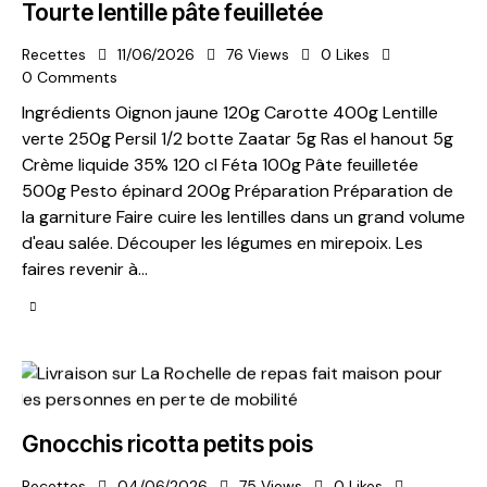
Tourte lentille pâte feuilletée
Recettes
11/06/2026
76
Views
0
Likes
0
Comments
Ingrédients Oignon jaune 120g Carotte 400g Lentille
verte 250g Persil 1/2 botte Zaatar 5g Ras el hanout 5g
Crème liquide 35% 120 cl Féta 100g Pâte feuilletée
500g Pesto épinard 200g Préparation Préparation de
la garniture Faire cuire les lentilles dans un grand volume
d'eau salée. Découper les légumes en mirepoix. Les
faires revenir à…
Gnocchis ricotta petits pois
Recettes
04/06/2026
75
Views
0
Likes